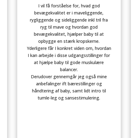
I vil få forståelse for, hvad god
bevægekvalitet er i maveliggende,
rygliggende og sideliggende inkl tril fra
ryg til mave og hvordan god
bevægekvalitet, hjælper baby til at
opbygge en stærk kropskerne.
Yderligere får I konkret viden om, hvordan
I kan arbejde i disse udgangsstillinger for
at hjælpe baby til gode muskulære
balancer.
Derudover gennemgår jeg også mine
anbefalinger ift bærestillinger og
håndtering af baby, samt lidt intro til
tumle-leg og sansestimulering.