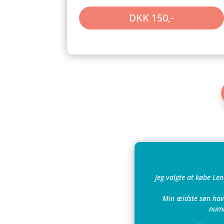
DKK 150,-
Jeg valgte at købe Le
Min ældste søn hav
numm