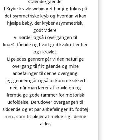
stående/gående.
I Krybe-kravle webinaret har jeg fokus på
det symmetriske kryb og hvordan vi kan
hjælpe baby, der kryber asymmetrisk,
godt videre.
Vi nørder også i overgangen til
knæ4stående og hvad god kvalitet er her
og i kravlet.
Ligeledes gennemgår vi den naturlige
overgang til frit gående og mine
anbefalinger til denne overgang.
Jeg gennemgår også at komme sikkert
ned, når man lærer at kravle op og
fremtidige gode rammer for motorisk
udfoldelse. Derudover overgangen til
siddende og et par anbefalinger ift. fodtøj
mm., som tit plejer at melde sig i denne
alder.