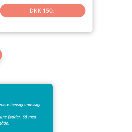
DKK 150,-
e mere hensigtsmæssigt
sine fødder. Så med
måde.