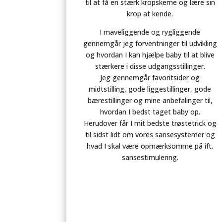
til at få en stærk kropskerne og lære sin
krop at kende.
I maveliggende og rygliggende
gennemgår jeg forventninger til udvikling
og hvordan I kan hjælpe baby til at blive
stærkere i disse udgangsstillinger.
Jeg gennemgår favoritsider og
midtstilling, gode liggestillinger, gode
bærestillinger og mine anbefalinger til,
hvordan I bedst taget baby op.
Herudover får I mit bedste trøstetrick og
til sidst lidt om vores sansesystemer og
hvad I skal være opmærksomme på ift.
sansestimulering.