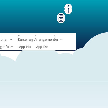




ioner
Kurser og Arrangementer
ioner
Kurser og Arrangementer
g info
App No
App De
g info
App No
App De