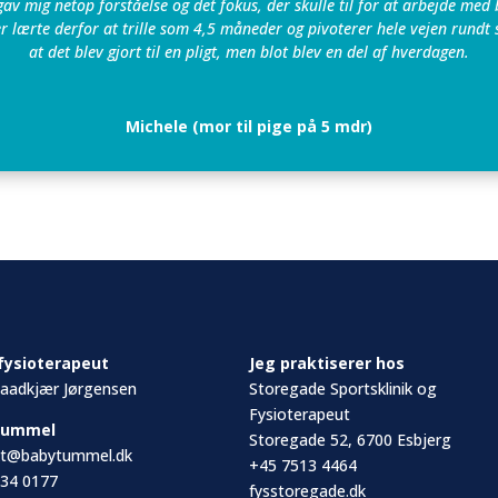
av mig netop forståelse og det fokus, der skulle til for at arbejde med
er lærte derfor at trille som 4,5 måneder og pivoterer hele vejen run
at det blev gjort til en pligt, men blot blev en del af hverdagen.
Michele (mor til pige på 5 mdr)
fysioterapeut
Jeg praktiserer hos
aadkjær Jørgensen
Storegade Sportsklinik og
Fysioterapeut
Tummel
Storegade 52, 6700 Esbjerg
kt@babytummel.dk
+45 7513 4464
34 0177
fysstoregade.dk