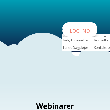
LOG IND
LOG IND
BabyTummel
Konsultat
BabyTummel
Konsultat
TumleDagplejer
Kontakt o
TumleDagplejer
Kontakt o
Webinarer