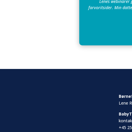
Lenes webinarer g
farvoritsider. Min datt
Børne
Lene R
Baby
konta
+45 25