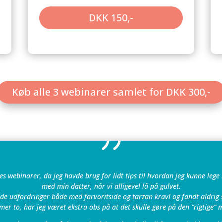
DKK 150,-
Køb alle 3 webinarer samlet for DKK 300,-
nes webinarer, da jeg havde brug for lidt tips til hvordan jeg kunne leg
med min datter, når vi alligevel lå på gulvet.
de udfordringer både med farvoritside og tarzan kravl og fandt aldrig 
er to, har jeg været ekstra obs på at det skulle gøre på den “rigtige” 