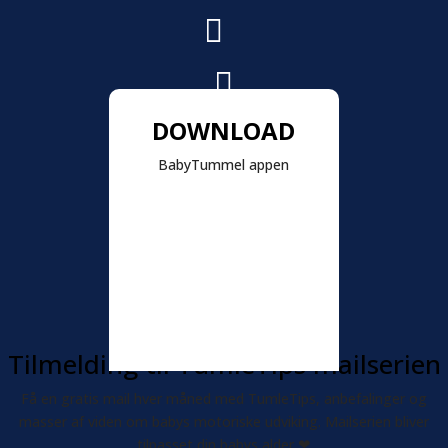


DOWNLOAD
BabyTummel appen
Tilmelding til TumleTips mailserien
Få en gratis mail hver måned med TumleTips, anbefalinger og
masser af viden om babys motoriske udviking. Mailserien bliver
tilpasset din babys alder
❤