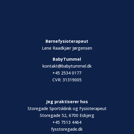
Børnefysioterapeut
Lene Raadkjær Jørgensen
BabyTummel
kontakt@babytummel.dk
+45 2534 0177
CVR: 31319005
Jeg praktiserer hos
Storegade Sportsklinik og Fysioterapeut
Storegade 52, 6700 Esbjerg
+45 7513 4464
fysstoregade.dk