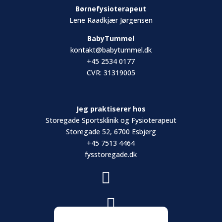
Børnefysioterapeut
Lene Raadkjær Jørgensen
BabyTummel
kontakt@babytummel.dk
+45 2534 0177
CVR: 31319005
Jeg praktiserer hos
Storegade Sportsklinik og Fysioterapeut
Storegade 52, 6700 Esbjerg
+45 7513 4464
fysstoregade.dk

