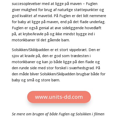
succesoplevelser med at ligge på maven – Fuglen
giver mulighed for brug af naturlige støttepunkter og
god kvalitet af mavetid. På Fuglen er det lidt nemmere
for baby at ligge på maven, end på det flade underlag.
Fuglen er også genial at øve sideliggende hovedløft
på, at krybe/kravle på og ikke mindst bygge ind i
motorikbaner til det gående barn.
Solsikken/Skildpadden er et stort vippebræt. Den er
sjov at kravle på, den er god som trædesten i
motorikbaner og kan jo både ligge på den flade og
den runde side med stor forskel i sværhedsgrad. På
den måde bliver Solsikken/Skilpadden brugbar både for
baby og små og store børn.
www.units-dd.com
Se mere om brugen af både Fuglen og Solsikken i filmen