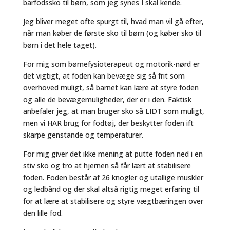
barfodssko til børn, som jeg synes I skal kende.
Jeg bliver meget ofte spurgt til, hvad man vil gå efter,
når man køber de første sko til børn (og køber sko til
børn i det hele taget).
For mig som børnefysioterapeut og motorik-nørd er
det vigtigt, at foden kan bevæge sig så frit som
overhoved muligt, så barnet kan lære at styre foden
og alle de bevægemuligheder, der er i den. Faktisk
anbefaler jeg, at man bruger sko så LIDT som muligt,
men vi HAR brug for fodtøj, der beskytter foden ift
skarpe genstande og temperaturer.
For mig giver det ikke mening at putte foden ned i en
stiv sko og tro at hjernen så får lært at stabilisere
foden. Foden består af 26 knogler og utallige muskler
og ledbånd og der skal altså rigtig meget erfaring til
for at lære at stabilisere og styre vægtbæringen over
den lille fod.