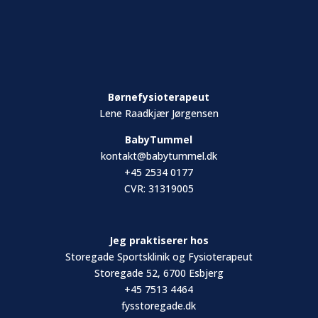
Børnefysioterapeut
Lene Raadkjær Jørgensen
BabyTummel
kontakt@babytummel.dk
+45 2534 0177
CVR: 31319005
Jeg praktiserer hos
Storegade Sportsklinik og Fysioterapeut
Storegade 52, 6700 Esbjerg
+45 7513 4464
fysstoregade.dk