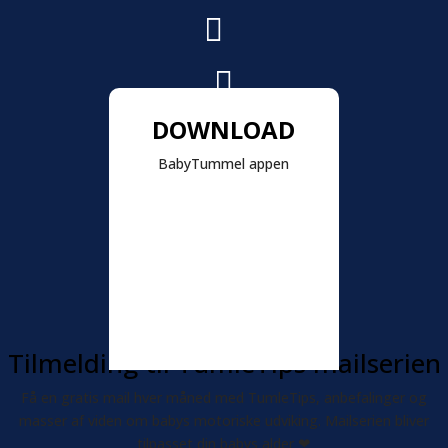


DOWNLOAD
BabyTummel appen
Tilmelding til TumleTips mailserien
Få en gratis mail hver måned med TumleTips, anbefalinger og
masser af viden om babys motoriske udviking. Mailserien bliver
tilpasset din babys alder
❤